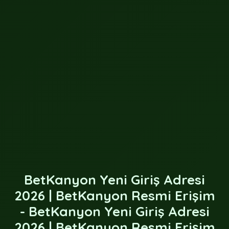
BetKanyon Yeni Giriş Adresi
2026 | BetKanyon Resmi Erişim
- BetKanyon Yeni Giriş Adresi
2026 | BetKanyon Resmi Erişim