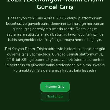
Güncel Giriş
BetKanyon Yeni Giriş Adresi 2026 olarak platformumuz,
kesintisiz ve güvenli bahis deneyimi sunmak için her zaman
güncel giriş adresiyle hizmetinizdedir. Resmi erişim
sayfamız aracılığıyla anında bağlanın, favori oyunlarınızın ve
bahis seçeneklerinizin keyfini çıkarmaya hemen başlayın.
BetKanyon Resmi Erişim adresiyle binlerce kullanıcı her gün
güvenle giriş yapmaktadır. Curaçao lisanslı platformumuz,
128-bit SSL şifreleme altyapısı ve hızlı ödeme sistemleri
ile sektörün en güvenilir bahis sitelerinden biri olma unvanını
korumaktadır. Siz de aramıza katılın, farkı hissedin.
Hemen Giriş
Nasıl Erişilir