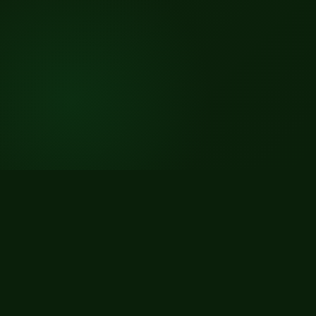
BetKanyon Yeni Giriş Adresi 2026 |
BetKanyon Resmi Erişim
Adım Adım
Erişim
Sadece birkaç adımda BetKanyon resmi erişim adresine
bağlanın ve oyununuza kaldığınız yerden devam edin.