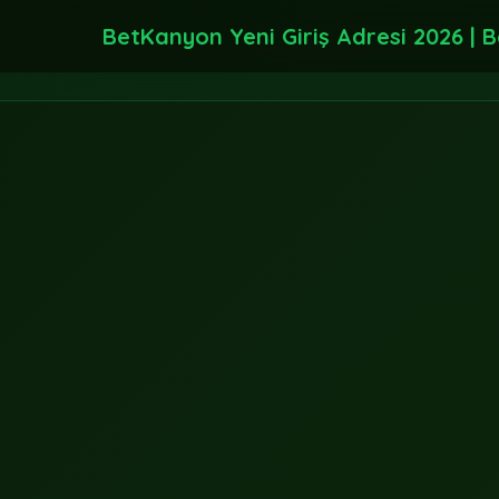
BetKanyon Yeni Giriş Adresi 2026 | 