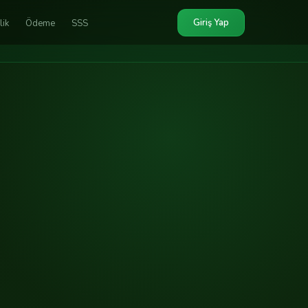
Giriş Yap
lik
Ödeme
SSS