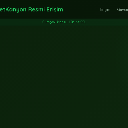
BetKanyon Resmi Erişim
Erişim
Güven
Curaçao Lisansı | 128-bit SSL