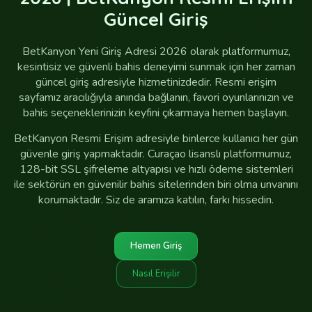
Güncel Giriş
BetKanyon Yeni Giriş Adresi 2026 olarak platformumuz,
kesintisiz ve güvenli bahis deneyimi sunmak için her zaman
güncel giriş adresiyle hizmetinizdedir. Resmi erişim
sayfamız aracılığıyla anında bağlanın, favori oyunlarınızın ve
bahis seçeneklerinizin keyfini çıkarmaya hemen başlayın.
BetKanyon Resmi Erişim adresiyle binlerce kullanıcı her gün
güvenle giriş yapmaktadır. Curaçao lisanslı platformumuz,
128-bit SSL şifreleme altyapısı ve hızlı ödeme sistemleri
ile sektörün en güvenilir bahis sitelerinden biri olma unvanını
korumaktadır. Siz de aramıza katılın, farkı hissedin.
Hemen Giriş
Nasıl Erişilir