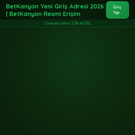
BetKanyon Yeni Giriş Adresi 2026
Giriş
| BetKanyon Resmi Erişim
Yap
Curaçao Lisansı | 128-bit SSL