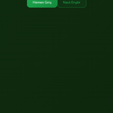
Hemen Giriş
Nasıl Erişilir