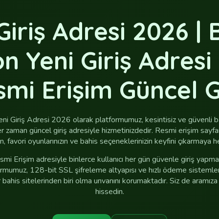
iriş Adresi 2026 
n Yeni Giriş Adres
mi Erişim Güncel G
i Giriş Adresi 2026 olarak platformumuz, kesintisiz ve güvenli 
r zaman güncel giriş adresiyle hizmetinizdedir. Resmi erişim sayfam
n, favori oyunlarınızın ve bahis seçeneklerinizin keyfini çıkarmaya 
i Erişim adresiyle binlerce kullanıcı her gün güvenle giriş yapma
formumuz, 128-bit SSL şifreleme altyapısı ve hızlı ödeme sistemler
 bahis sitelerinden biri olma unvanını korumaktadır. Siz de aramıza k
hissedin.