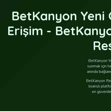
BetKanyon Yeni G
Erişim - BetKanyo
Res
BetKanyon Yen
sunmak için he
anında bağlanı
BetKanyon Resm
lisanslı plat
en güvenilir