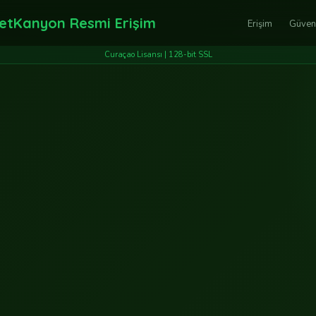
BetKanyon Resmi Erişim
Erişim
Güven
Curaçao Lisansı | 128-bit SSL